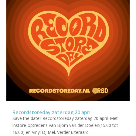
Recordstoreday zaterdag 20 april
Save the date!! Recordstoreday zaterdag 20 april! Met
instore-optredens van Björn van der Doelen(15:00 tot
16:00) en Vinyl DJ Mel. Verder uiteraard...