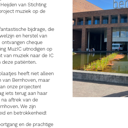
Heijden van Stichting
 project muziek op de
antastische bijdrage, die
welzijn en herstel van
de ontvangen cheque
ing MuzIC uitnodigen op
ht van muziek naar de IC
n deze patiënten.
plaatjes heeft niet alleen
n van Bernhoven, maar
van onze projecten!
aag iets terug aan haar
, na aftrek van de
rnhoven. We zijn
eid en betrokkenheid!
oortgang en de prachtige