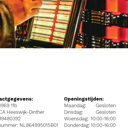
actgegevens:
Openingstijden:
 1969 11b
Maandag:
Gesloten
CA Heeswijk-Dinther
Dinsdag:
Gesloten
89480392
Woensdag:
10:00-16:00
nummer: NL864995015B01
Donderdag:
10:00-16:00