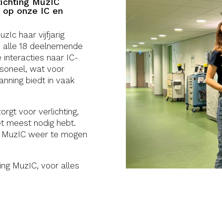
tichting MuzIC
 op onze IC en
zIc haar vijfjarig
s alle 18 deelnemende
 interacties naar IC-
rsoneel, wat voor
anning biedt in vaak
gt voor verlichting,
et meest nodig hebt.
ng MuzIC weer te mogen
ting MuzIC, voor alles