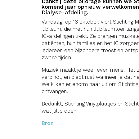
Dankzij deze bijdrage kunnen we S
komend jaar opnieuw verwelkomen
Dialyse-afdeling.
Vandaag, op 18 oktober, viert Stichting Mu
jubileum, die met hun Jubileumtoer lang
IC-afdelingen trekt. Ze brengen muzikale
patiënten, hun families en het IC zorgpe
iedereen een bijzondere troost en ontsp
zware tijden.
Muziek maakt je weer even mens. Het zor
verbindt, en biedt rust wanneer je dat h
We kijken er enorm naar uit om Stichti
ontvangen.
Bedankt, Stichting Vinylplaatjes en Stich
wat jullie doen!
Bron