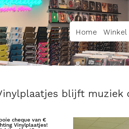
Home
Winkel
Vinylplaatjes blijft muziek 
ooie cheque van €
ting Vinylplaatjes!